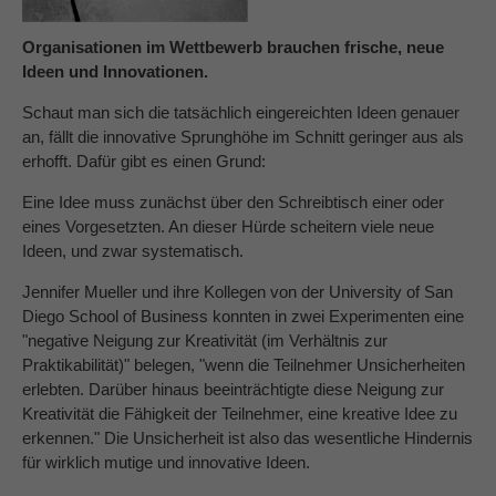
About us
Organisationen im Wettbewerb brauchen frische, neue
Ideen und Innovationen.
Lorem ipsum dolor sit amet, consectetuer
adipiscing elit.
Schaut man sich die tatsächlich eingereichten Ideen genauer
an, fällt die innovative Sprunghöhe im Schnitt geringer aus als
Aenean commodo ligula eget dolor. Aenean massa.
erhofft. Dafür gibt es einen Grund:
Cum sociis natoque penatibus et magnis dis parturient
montes, nascetur ridiculus mus. Donec quam felis,
Eine Idee muss zunächst über den Schreibtisch einer oder
ultricies nec.
eines Vorgesetzten. An dieser Hürde scheitern viele neue
Ideen, und zwar systematisch.
Jennifer Mueller und ihre Kollegen von der University of San
Diego School of Business konnten in zwei Experimenten eine
"negative Neigung zur Kreativität (im Verhältnis zur
Praktikabilität)" belegen, "wenn die Teilnehmer Unsicherheiten
erlebten. Darüber hinaus beeinträchtigte diese Neigung zur
Kreativität die Fähigkeit der Teilnehmer, eine kreative Idee zu
erkennen." Die Unsicherheit ist also das wesentliche Hindernis
für wirklich mutige und innovative Ideen.