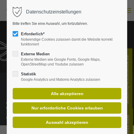
Menu
Datenschutzeinstellungen
Login
Bitte treffen Sie eine Auswahl, um fortzufahren.
E-Mail-Adresse
Erforderlich*
Notwendige Cookies zulassen damit die Website korrekt
funktioniert
Passwort
Externe Medien
academy4excellence.de
Externe Medien wie Google Fonts, Google Maps,
OpenStreetMap und Youtube zulassen
Statistik
Google Analytics und Matomo Analytics zulassen
Anmelden
Register
|
Lost your password?
„Wissen ist das richtige Verständnis
Support
von Informationen.“
Lorem ipsum dolor sit amet:
Henning Mankell