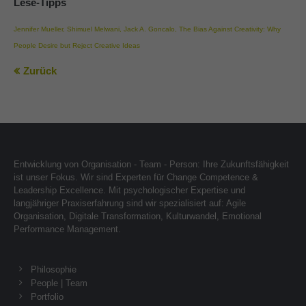
Lese-Tipps
Jennifer Mueller, Shimuel Melwani, Jack A. Goncalo, The Bias Against Creativity: Why
People Desire but Reject Creative Ideas
Zurück
Entwicklung von Organisation - Team - Person: Ihre Zukunftsfähigkeit
ist unser Fokus. Wir sind Experten für Change Competence &
Leadership Excellence. Mit psychologischer Expertise und
langjähriger Praxiserfahrung sind wir spezialisiert auf: Agile
Organisation, Digitale Transformation, Kulturwandel, Emotional
Performance Management.
Philosophie
People | Team
Portfolio