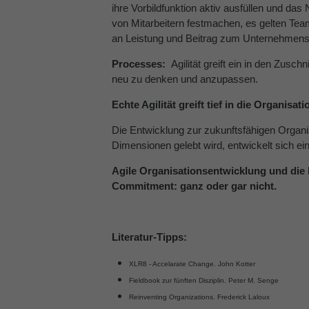
ihre Vorbildfunktion aktiv ausfüllen und da
von Mitarbeitern festmachen, es gelten Tea
an Leistung und Beitrag zum Unternehmens
Processes:
Agilität greift ein in den Zus
neu zu denken und anzupassen.
Echte Agilität greift tief in die Organisa
Die Entwicklung zur zukunftsfähigen Organi
Dimensionen gelebt wird, entwickelt sich e
Agile Organisationsentwicklung und die 
Commitment: ganz oder gar nicht.
Literatur-Tipps:
XLR8 - Accelarate Change. John Kotter
Fieldbook zur fünften Disziplin. Peter M. Senge
Reinventing Organizations. Frederick Laloux