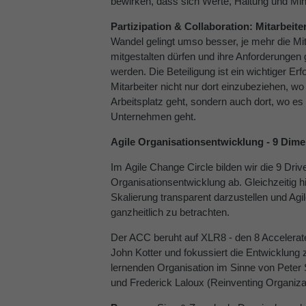
bewirken, dass sich Werte, Haltung und Mi
Partizipation & Collaboration: Mitarbeite
Wandel gelingt umso besser, je mehr die M
mitgestalten dürfen und ihre Anforderungen
werden. Die Beteiligung ist ein wichtiger Erfo
Mitarbeiter nicht nur dort einzubeziehen, w
Arbeitsplatz geht, sondern auch dort, wo e
Unternehmen geht.
Agile Organisationsentwicklung - 9 Dim
Im Agile Change Circle bilden wir die 9 Driv
Organisationsentwicklung ab. Gleichzeitig hilft
Skalierung transparent darzustellen und Agi
ganzheitlich zu betrachten.
Der ACC beruht auf XLR8 - den 8 Accelerat
John Kotter und fokussiert die Entwicklung 
lernenden Organisation im Sinne von Peter S
und Frederick Laloux (Reinventing Organiza