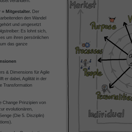
ndset verändern.
r = Mitgestalter.
Der
itarbeitenden den Wandel
 gehört und umgesetzt
lgstreiber: Es lohnt sich,
o es um ihren persönlichen
s um das ganze
ensionen
ers & Dimensions für Agile
 er dabei, Agilität in der
le Transformation
e Change Prinzipien von
zur evolutionären,
enge (Die 5. Disziplin)
tions).