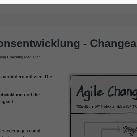
onsentwicklung - Changeab
ng Coaching Mediation
ns verändern müssen. Die
entwicklung und die
igkeit
Veränderungen damit