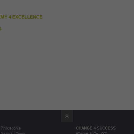
MY 4 EXCELLENCE
g.
Philosophie
CHANGE 4 SUCCESS
(GmbH & Co. KG)