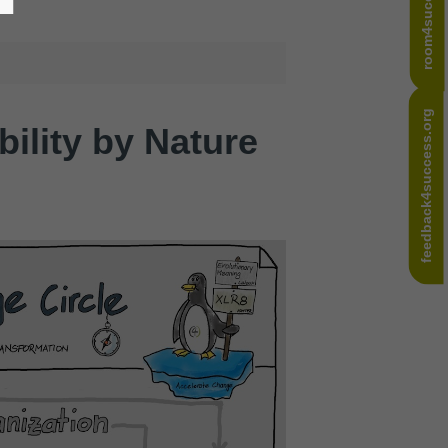
room4success.com
feedback4success.org
ility by Nature