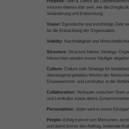
Purpose:
Sinn & Zweck als Daseinsberecht
müssen ebenso klar sein, wie die Dringlich
Veränderung und Entwicklung.
Vision:
Egoistische und kurzfristige Ziele w
für die Entwicklung der Organisation.
Viabilty:
Nachhaltigkeit und Wirtschaftlichke
Structure:
Structure follows Strategy. Org
Hierarchien werden immer häufiger abgelöst
Culture:
Culture eats Strategy for breakfas
überwiegend gelebten Werten der Menschen i
Empowerment- und Lernkultur, in der Befäh
Collaboration:
Vertrauen zwischen Team und
und Lernkultur sowie aktive Zusammenarbei
Personalities:
Jeder wird in seiner Einziga
People:
Erfolg kommt von Menschen, nicht 
und damit immer den Auftrag, treibende Kra