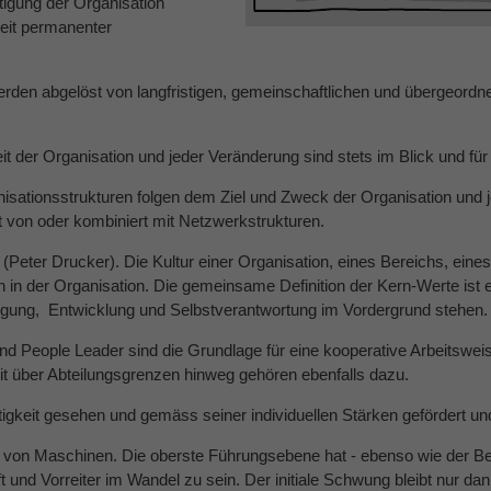
igung der Organisation
keit permanenter
erden abgelöst von langfristigen, gemeinschaftlichen und übergeordnet
it der Organisation und jeder Veränderung sind stets im Blick und für 
anisationsstrukturen folgen dem Ziel und Zweck der Organisation und
 von oder kombiniert mit Netzwerkstrukturen.
t (Peter Drucker). Die Kultur einer Organisation, eines Bereichs, e
n der Organisation. Die gemeinsame Definition der Kern-Werte ist eb
igung, Entwicklung und Selbstverantwortung im Vordergrund stehen.
 People Leader sind die Grundlage für eine kooperative Arbeitsweis
t über Abteilungsgrenzen hinweg gehören ebenfalls dazu.
rtigkeit gesehen und gemäss seiner individuellen Stärken gefördert un
von Maschinen. Die oberste Führungsebene hat - ebenso wie der Ber
ft und Vorreiter im Wandel zu sein. Der initiale Schwung bleibt nur 