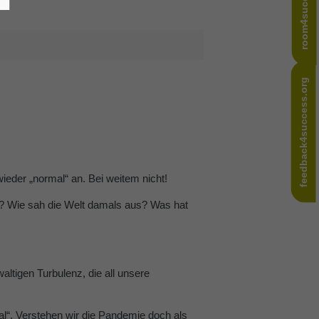
room4success.com
feedback4success.org
ieder „normal“ an. Bei weitem nicht!
er? Wie sah die Welt damals aus? Was hat
altigen Turbulenz, die all unsere
al“. Verstehen wir die Pandemie doch als