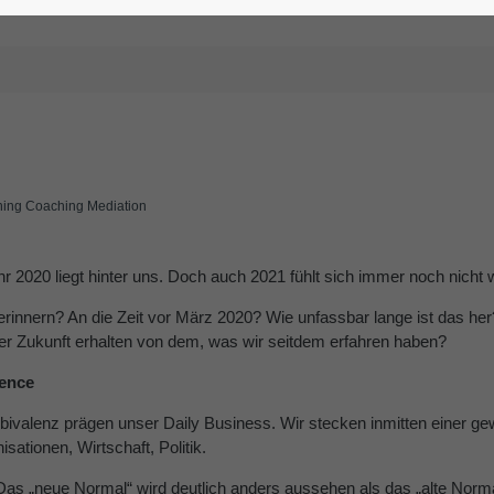
ng Coaching Mediation
r 2020 liegt hinter uns. Doch auch 2021 fühlt sich immer noch nicht w
erinnern? An die Zeit vor März 2020? Wie unfassbar lange ist das h
der Zukunft erhalten von dem, was wir seitdem erfahren haben?
lence
mbivalenz prägen unser Daily Business. Wir stecken inmitten einer gew
ationen, Wirtschaft, Politik.
Das „neue Normal“ wird deutlich anders aussehen als das „alte Norm