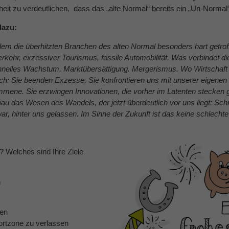
eit zu verdeutlichen, dass das „alte Normal“ bereits ein „Un-Normal“
dazu:
allem die überhitzten Branchen des alten Normal besonders hart getrof
erkehr, exzessiver Tourismus, fossile Automobilität. Was verbindet d
nelles Wachstum. Marktübersättigung. Mergerismus. Wo Wirtschaft z
ich: Sie beenden Exzesse. Sie konfrontieren uns mit unserer eigenen
ene. Sie erzwingen Innovationen, die vorher im Latenten stecken ge
nau das Wesen des Wandels, der jetzt überdeutlich vor uns liegt: S
r, hinter uns gelassen. Im Sinne der Zukunft ist das keine schlechte
 Welches sind Ihre Ziele
n
en
fortzone zu verlassen