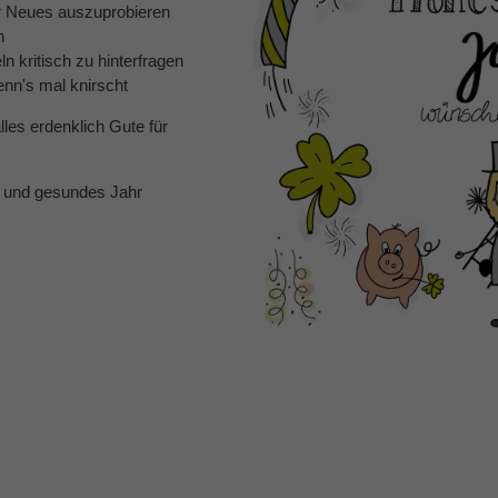
er Neues auszuprobieren
n
n kritisch zu hinterfragen
enn's mal knirscht
les erdenklich Gute für
s und gesundes Jahr