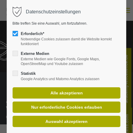
Menu
Datenschutzeinstellungen
Login
Bitte treffen Sie eine Auswahl, um fortzufahren.
E-Mail-Adresse
Erforderlich*
Notwendige Cookies zulassen damit die Website korrekt
funktioniert
Passwort
Externe Medien
academy4excellence.de
Externe Medien wie Google Fonts, Google Maps,
OpenStreetMap und Youtube zulassen
Statistik
Google Analytics und Matomo Analytics zulassen
Anmelden
Register
|
Lost your password?
„Wissen ist das richtige Verständnis
Support
von Informationen.“
Lorem ipsum dolor sit amet:
Henning Mankell