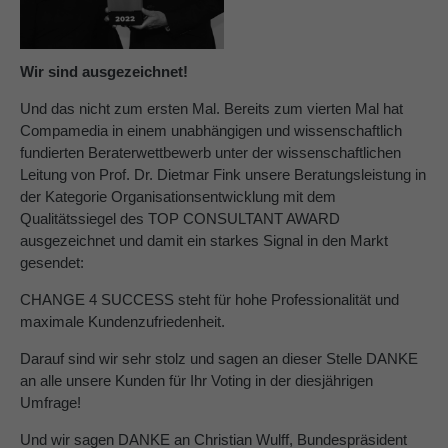
About us
Wir sind ausgezeichnet!
Lorem ipsum dolor sit amet, consectetuer
adipiscing elit.
Und das nicht zum ersten Mal. Bereits zum vierten Mal hat
Compamedia in einem unabhängigen und wissenschaftlich
Aenean commodo ligula eget dolor. Aenean massa.
fundierten Beraterwettbewerb unter der wissenschaftlichen
Cum sociis natoque penatibus et magnis dis parturient
Leitung von Prof. Dr. Dietmar Fink unsere Beratungsleistung in
montes, nascetur ridiculus mus. Donec quam felis,
der Kategorie Organisationsentwicklung mit dem
ultricies nec.
Qualitätssiegel des TOP CONSULTANT AWARD
ausgezeichnet und damit ein starkes Signal in den Markt
gesendet:
CHANGE 4 SUCCESS steht für hohe Professionalität und
maximale Kundenzufriedenheit.
Darauf sind wir sehr stolz und sagen an dieser Stelle DANKE
an alle unsere Kunden für Ihr Voting in der diesjährigen
Umfrage!
Und wir sagen DANKE an Christian Wulff, Bundespräsident