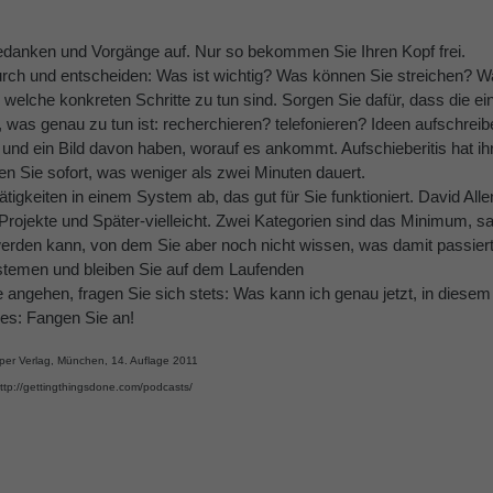
Gedanken und Vorgänge auf. Nur so bekommen Sie Ihren Kopf frei.
urch und entscheiden: Was ist wichtig? Was können Sie streichen? W
welche konkreten Schritte zu tun sind. Sorgen Sie dafür, dass die ei
, was genau zu tun ist: recherchieren? telefonieren? Ideen aufschreib
n und ein Bild davon haben, worauf es ankommt. Aufschieberitis hat i
gen Sie sofort, was weniger als zwei Minuten dauert.
tigkeiten in einem System ab, das gut für Sie funktioniert. David Alle
Projekte und Später-vielleicht. Zwei Kategorien sind das Minimum, sag
erden kann, von dem Sie aber noch nicht wissen, was damit passiert
ystemen und bleiben Sie auf dem Laufenden
angehen, fragen Sie sich stets: Was kann ich genau jetzt, in diese
es: Fangen Sie an!
 Piper Verlag, München, 14. Auflage 2011
ttp://gettingthingsdone.com/podcasts/