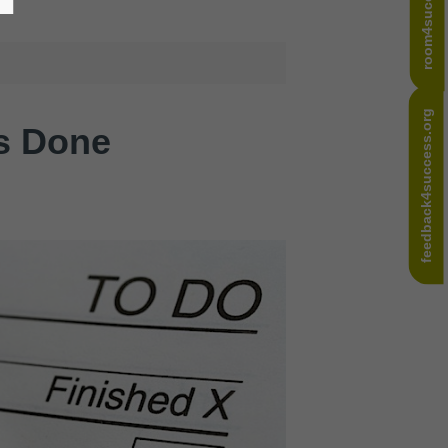
room4success.com
feedback4success.org
gs Done