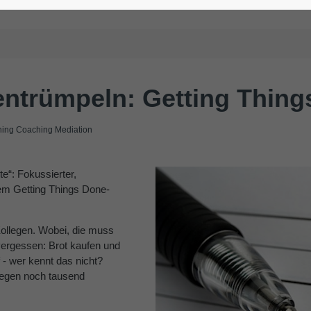
 entrümpeln: Getting Thin
ng Coaching Mediation
te“: Fokussierter,
dem Getting Things Done-
Kollegen. Wobei, die muss
vergessen: Brot kaufen und
 - wer kennt das nicht?
liegen noch tausend