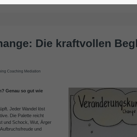
nge: Die kraftvollen Begl
ng Coaching Mediation
n? Genau so gut wie
pft. Jeder Wandel löst
ive. Die Palette reicht
st und Schock, Wut, Ärger
, Aufbruchsfreude und