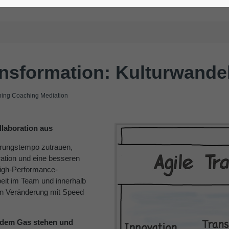
ansformation: Kulturwande
ng Coaching Mediation
llaboration aus
erungstempo zutrauen,
ation und eine besseren
High-Performance-
it im Team und innerhalb
nn Veränderung mit Speed
f dem Gas stehen und