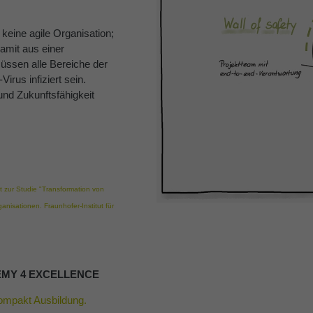
 keine agile Organisation;
Damit aus einer
müssen alle Bereiche der
irus infiziert sein.
nd Zukunftsfähigkeit
 zur Studie "Transformation von
anisationen. Fraunhofer-Institut für
ADEMY 4 EXCELLENCE
ompakt Ausbildung.