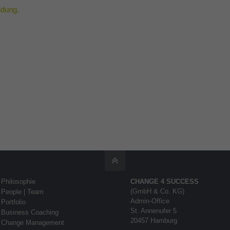
ldung.
Philosophie
CHANGE 4 SUCCESS
(GmbH & Co. KG)
People | Team
Admin-Office
Portfolio
St. Annenufer 5
Business Coaching
20457 Hamburg
Change Management