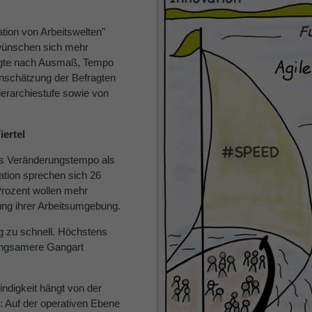
ation von Arbeitswelten"
 wünschen sich mehr
ragte nach Ausmaß, Tempo
inschätzung der Befragten
Hierarchiestufe sowie von
ertel
das Veränderungstempo als
sation sprechen sich 26
Prozent wollen mehr
ung ihrer Arbeitsumgebung.
g zu schnell. Höchstens
langsamere Gangart
digkeit hängt von der
b: Auf der operativen Ebene