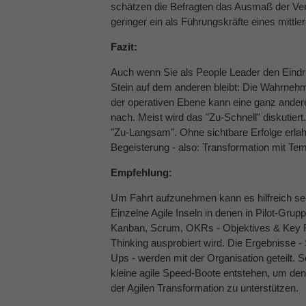
schätzen die Befragten das Ausmaß der Ve
geringer ein als Führungskräfte eines mittl
Fazit:
Auch wenn Sie als People Leader den Eindr
Stein auf dem anderen bleibt: Die Wahrnehmu
der operativen Ebene kann eine ganz ander
nach. Meist wird das "Zu-Schnell" diskutiert
"Zu-Langsam". Ohne sichtbare Erfolge er
Begeisterung - also: Transformation mit Te
Empfehlung:
Um Fahrt aufzunehmen kann es hilfreich sein
Einzelne Agile Inseln in denen in Pilot-Grup
Kanban, Scrum, OKRs - Objektives & Key R
Thinking ausprobiert wird. Die Ergebnisse 
Ups - werden mit der Organisation geteilt. So
kleine agile Speed-Boote entstehen, um den
der Agilen Transformation zu unterstützen.