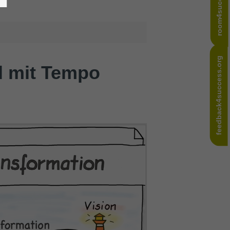
room4success.com
feedback4success.org
l mit Tempo