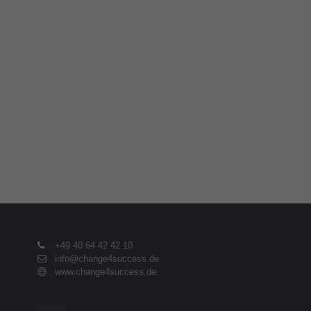
+49 40 64 42 42 10
info@change4success.de
www.change4success.de