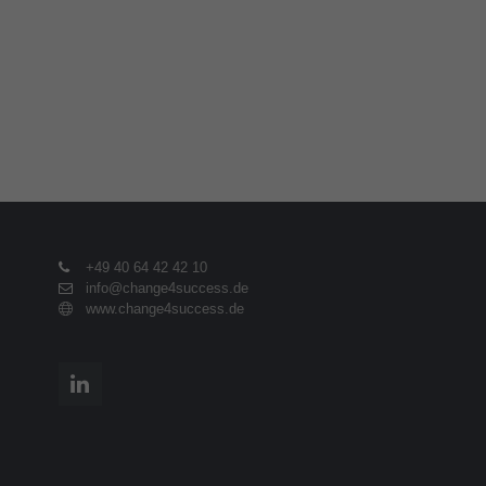
+49 40 64 42 42 10
info@change4success.de
www.change4success.de