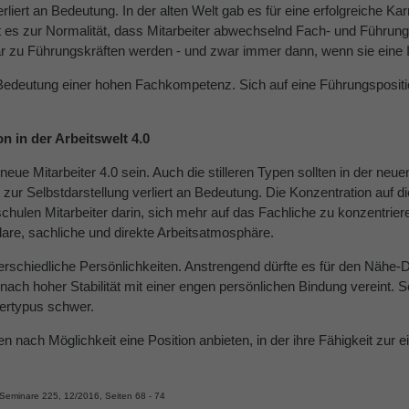
rliert an Bedeutung. In der alten Welt gab es für eine erfolgreiche Kar
ört es zur Normalität, dass Mitarbeiter abwechselnd Fach- und Führ
rär zu Führungskräften werden - und zwar immer dann, wenn sie eine 
Bedeutung einer hohen Fachkompetenz. Sich auf eine Führungsposition 
on in der Arbeitswelt 4.0
der neue Mitarbeiter 4.0 sein. Auch die stilleren Typen sollten in der 
it zur Selbstdarstellung verliert an Bedeutung. Die Konzentration auf
ulen Mitarbeiter darin, sich mehr auf das Fachliche zu konzentriere
lare, sachliche und direkte Arbeitsatmosphäre.
unterschiedliche Persönlichkeiten. Anstrengend dürfte es für den Nähe
nach hoher Stabilität mit einer engen persönlichen Bindung vereint. S
tertypus schwer.
en nach Möglichkeit eine Position anbieten, in der ihre Fähigkeit zur
eminare 225, 12/2016, Seiten 68 - 74