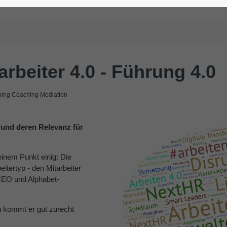
tarbeiter 4.0 - Führung 4.0
ng Coaching Mediation
0 und deren Relevanz für
inem Punkt einig: Die
itertyp - den Mitarbeiter
CEO und Alphabet-
en kommt er gut zurecht