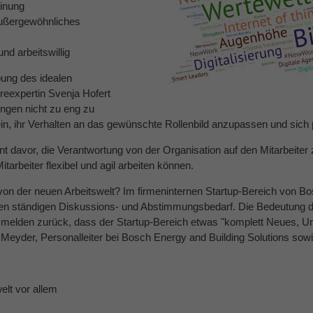
einung
 außergewöhnliches
und arbeitswillig
bung des idealen
ereexpertin Svenja Hofert
ngen nicht zu eng zu
ein, ihr Verhalten an das gewünschte Rollenbild anzupassen und sich 
 davor, die Verantwortung von der Organisation auf den Mitarbeiter 
itarbeiter flexibel und agil arbeiten können.
 von der neuen Arbeitswelt? Im firmeninternen Startup-Bereich von B
bt einen ständigen Diskussions- und Abstimmungsbedarf. Die Bedeutu
 melden zurück, dass der Startup-Bereich etwas "komplett Neues, Unge
Meyder, Personalleiter bei Bosch Energy and Building Solutions sowi
elt vor allem