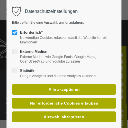
Menu
Datenschutzeinstellungen
Login
Bitte treffen Sie eine Auswahl, um fortzufahren.
E-Mail-Adresse
Erforderlich*
Notwendige Cookies zulassen damit die Website korrekt
funktioniert
Passwort
Externe Medien
academy4excellence.de
Externe Medien wie Google Fonts, Google Maps,
OpenStreetMap und Youtube zulassen
Statistik
Google Analytics und Matomo Analytics zulassen
Anmelden
Register
|
Lost your password?
„Wissen ist das richtige Verständnis
Support
von Informationen.“
Lorem ipsum dolor sit amet:
Henning Mankell