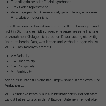
Flüchtlingskrise oder Flüchtlingschance
Grexit oder Agreekment
About us
Vereint gegen den Klimawandel, gegen Terror, eine neue
Finanzkrise – oder nicht
Lorem ipsum dolor sit amet, consectetuer
adipiscing elit.
Jede Krise einzeln fordert unsere ganze Kraft. Lösungen sind
nicht in Sicht und es fällt schwer, eine angemessene Haltung
Aenean commodo ligula eget dolor. Aenean massa.
einzunehmen. Gelegentlich brechen Krisen auch gleichzeitig
Cum sociis natoque penatibus et magnis dis parturient
über uns herein. Das, was Krisen und Veränderungen eint ist
montes, nascetur ridiculus mus. Donec quam felis,
VUCA. Das Akronym steht für
ultricies nec.
V = Volatility
U = Uncertainty
C = Complexity
A = Ambiguity
oder auf Deutsch für Volatilität, Ungewissheit, Komplexität und
Ambivalenz.
VUCA findet keinesfalls nur auf internationalem Parkett statt.
Längst hat es Einzug in den Alltag der Unternehmen gehalten.