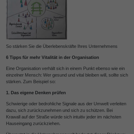
About us
Lorem ipsum dolor sit amet, consectetuer
adipiscing elit.
Aenean commodo ligula eget dolor. Aenean massa.
So stärken Sie die Überlebenskräfte Ihres Unternehmens
Cum sociis natoque penatibus et magnis dis parturient
montes, nascetur ridiculus mus. Donec quam felis,
6 Tipps für mehr Vitalität in der Organisation
ultricies nec.
Eine Organisation verhält sich in einem Punkt ebenso wie ein
einzelner Mensch: Wer gesund und vital bleiben will, sollte sich
stärken. Zum Beispiel so:
1. Das eigene Denken prüfen
Schwierige oder bedrohliche Signale aus der Umwelt verleiten
dazu, sich zurückzunehmen und sich zu schützen. Bei
Krawall auf der Straße würde sich intuitiv jeder im nächsten
Hauseingang zurückziehen.