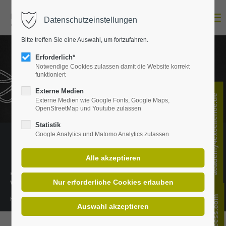
Menu
Datenschutzeinstellungen
Login
Bitte treffen Sie eine Auswahl, um fortzufahren.
E-Mail-Adresse
Erforderlich*
Notwendige Cookies zulassen damit die Website korrekt
funktioniert
Passwort
Externe Medien
academy4excellence.de
Externe Medien wie Google Fonts, Google Maps,
OpenStreetMap und Youtube zulassen
Statistik
Google Analytics und Matomo Analytics zulassen
Anmelden
Register
|
Lost your password?
„Wissen ist das richtige Verständnis
Support
von Informationen.“
Lorem ipsum dolor sit amet:
Henning Mankell