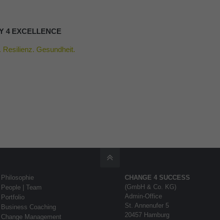
EMY 4 EXCELLENCE
Resilienz. Gesundheit.
Philosophie
CHANGE 4 SUCCESS
(GmbH & Co. KG)
People | Team
Admin-Office
Portfolio
St. Annenufer 5
Business Coaching
20457 Hamburg
Change Management