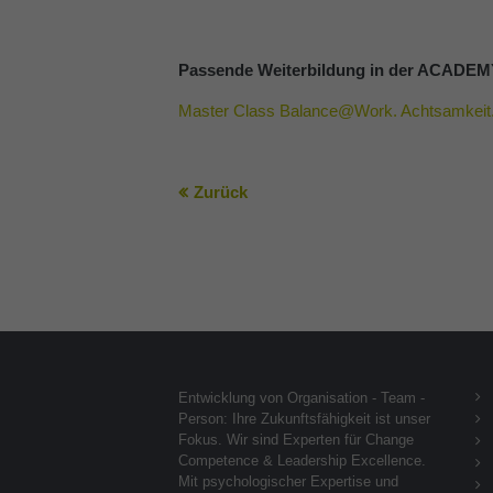
Passende Weiterbildung in der ACAD
Master Class Balance@Work. Achtsamkeit. 
Zurück
Entwicklung von Organisation - Team -
Person: Ihre Zukunftsfähigkeit ist unser
Fokus. Wir sind Experten für Change
Competence & Leadership Excellence.
Mit psychologischer Expertise und