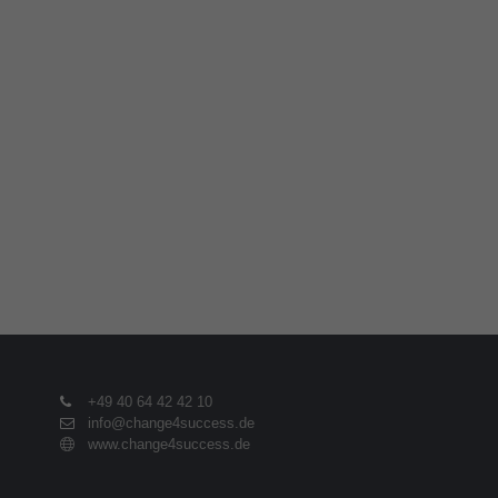
+49 40 64 42 42 10
info@change4success.de
www.change4success.de