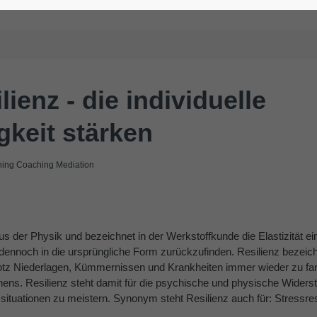
ienz - die individuelle
gkeit stärken
ng Coaching Mediation
s der Physik und bezeichnet in der Werkstoffkunde die Elastizität ein
dennoch in die ursprüngliche Form zurückzufinden. Resilienz bezeich
rotz Niederlagen, Kümmernissen und Krankheiten immer wieder zu f
hens. Resilienz steht damit für die psychische und physische Wider
ituationen zu meistern. Synonym steht Resilienz auch für: Stressre