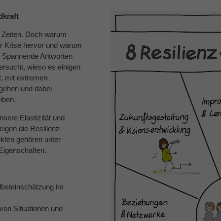
dkraft
e Zeiten. Doch warum
r Krise hervor und warum
? Spannende Antworten
tersucht, wieso es einigen
, mit extremen
gehen und dabei
iben.
sere Elastizität und
igen die Resilienz-
ekten gehören unter
 Eigenschaften.
lbsteinschätzung im
von Situationen und