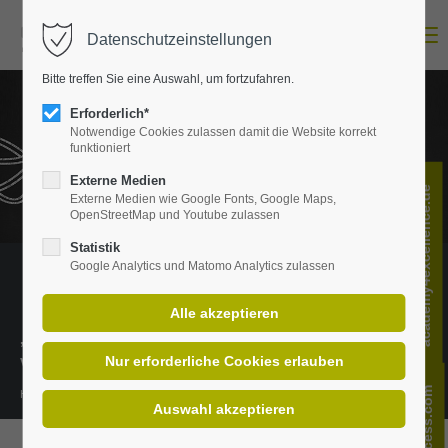
Menu
Datenschutzeinstellungen
Login
Bitte treffen Sie eine Auswahl, um fortzufahren.
E-Mail-Adresse
Erforderlich*
Notwendige Cookies zulassen damit die Website korrekt
funktioniert
Passwort
Externe Medien
academy4excellence.de
Externe Medien wie Google Fonts, Google Maps,
OpenStreetMap und Youtube zulassen
Statistik
Google Analytics und Matomo Analytics zulassen
Anmelden
Register
|
Lost your password?
„Wissen ist das richtige Verständnis
Support
von Informationen.“
Lorem ipsum dolor sit amet:
Henning Mankell