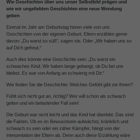
Wie Geschichten über uns unser Selbstbild prägen und
wie wir ungeliebten Geschichten eine neue Wendung
About us
geben
Lorem ipsum dolor sit amet, consectetuer
Einmal im Jahr am Geburtstag hören viele von uns
adipiscing elit.
Geschichten von der eigenen Geburt. Eltern erzählen gerne
davon: „Du warst so süß“, sagen sie. Oder „Wir haben uns so
Aenean commodo ligula eget dolor. Aenean massa.
auf Dich gefreut.“
Cum sociis natoque penatibus et magnis dis parturient
montes, nascetur ridiculus mus. Donec quam felis,
Auch dies könnte eine Geschichte sein: „Du warst ein
ultricies nec.
schwaches Kind. Wir haben lange gebangt, ob Du bei uns
bleibst. Es war von Anfang an schwierig mit Dir.“
Wie finden Sie die Geschichte: Welches Gefühl gibt sie Ihnen?
Fühlt sich nicht gut an, richtig? Wer will schon als schwach
gelten und ein belastender Fall sein!
Die Geburt war nicht leicht und das Kind hat überlebt. Das sind
die Fakten. Ob es im Bewusstsein aufwächst, kränklich und
schwach zu sein oder ein zäher Kämpfer, hängt von der
Interpretation der Eltern ab. Denn auch diese Erzählung wäre