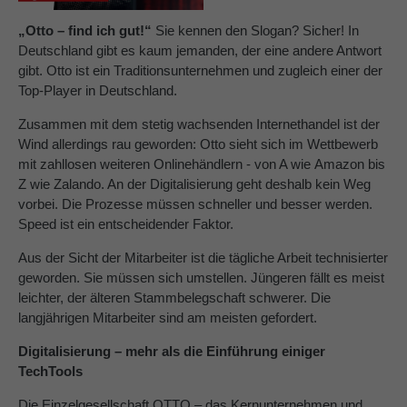
„Otto – find ich gut!“
Sie kennen den Slogan? Sicher! In
About us
Deutschland gibt es kaum jemanden, der eine andere Antwort
Lorem ipsum dolor sit amet, consectetuer
gibt. Otto ist ein Traditionsunternehmen und zugleich einer der
adipiscing elit.
Top-Player in Deutschland.
Aenean commodo ligula eget dolor. Aenean massa.
Zusammen mit dem stetig wachsenden Internethandel ist der
Cum sociis natoque penatibus et magnis dis parturient
Wind allerdings rau geworden: Otto sieht sich im Wettbewerb
montes, nascetur ridiculus mus. Donec quam felis,
mit zahllosen weiteren Onlinehändlern - von A wie Amazon bis
ultricies nec.
Z wie Zalando. An der Digitalisierung geht deshalb kein Weg
vorbei. Die Prozesse müssen schneller und besser werden.
Speed ist ein entscheidender Faktor.
Aus der Sicht der Mitarbeiter ist die tägliche Arbeit technisierter
geworden. Sie müssen sich umstellen. Jüngeren fällt es meist
leichter, der älteren Stammbelegschaft schwerer. Die
langjährigen Mitarbeiter sind am meisten gefordert.
Digitalisierung – mehr als die Einführung einiger
TechTools
Die Einzelgesellschaft OTTO – das Kernunternehmen und