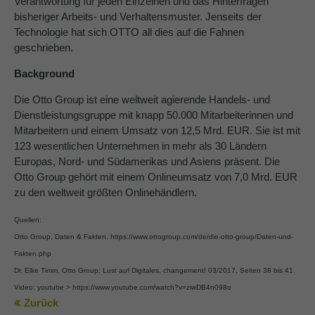
Verantwortung für jeden Einzelnen und das Hinterfragen
bisheriger Arbeits- und Verhaltensmuster. Jenseits der
Technologie hat sich OTTO all dies auf die Fahnen
geschrieben.
Background
Die Otto Group ist eine weltweit agierende Handels- und
Dienstleistungsgruppe mit knapp 50.000 Mitarbeiterinnen und
Mitarbeitern und einem Umsatz von 12,5 Mrd. EUR. Sie ist mit
123 wesentlichen Unternehmen in mehr als 30 Ländern
Europas, Nord- und Südamerikas und Asiens präsent. Die
Otto Group gehört mit einem Onlineumsatz von 7,0 Mrd. EUR
zu den weltweit größten Onlinehändlern.
Quellen:
Otto Group, Daten & Fakten,
https://www.ottogroup.com/de/die-otto-group/Daten-und-
Fakten.php
Dr. Elke Timm, Otto Group: Lust auf Digitales, changement! 03/2017, Seiten 38 bis 41.
Video: youtube >
https://www.youtube.com/watch?v=ziwDB4n098o
Zurück