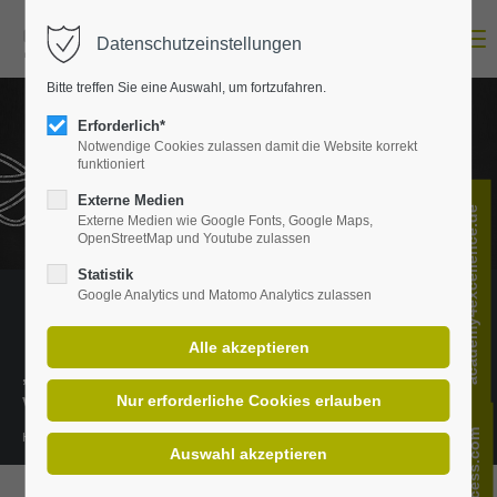
Menu
Datenschutzeinstellungen
Login
Bitte treffen Sie eine Auswahl, um fortzufahren.
E-Mail-Adresse
Erforderlich*
Notwendige Cookies zulassen damit die Website korrekt
funktioniert
Passwort
Externe Medien
academy4excellence.de
Externe Medien wie Google Fonts, Google Maps,
OpenStreetMap und Youtube zulassen
Statistik
Google Analytics und Matomo Analytics zulassen
Anmelden
Register
|
Lost your password?
„Wissen ist das richtige Verständnis
Support
von Informationen.“
Lorem ipsum dolor sit amet:
Henning Mankell