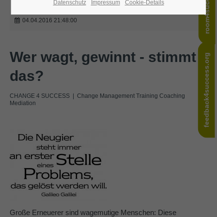
room4success.com
Datenschutz
Impressum
Cookie-Details
24h
04.04.2016 21:48:00
/ 365days
Wer wagt, gewinnt - stimmt
feedback4success.org
We offer support for our customers
das?
Mon - Fri 8:00am - 5:00pm
(GMT +1)
Get in touch
CHANGE 4 SUCCESS | Change Management Training Coaching
Mediation
Cybersteel Inc.
376-293 City Road, Suite 600
San Francisco, CA 94102
Have any questions?
+44 1234 567 890
Drop us a line
info@yourdomain.com
Große Erneuerer sind wagemutige Menschen: Diese