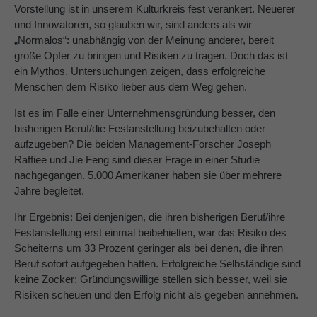
Vorstellung ist in unserem Kulturkreis fest verankert. Neuerer
und Innovatoren, so glauben wir, sind anders als wir
About us
„Normalos“: unabhängig von der Meinung anderer, bereit
Lorem ipsum dolor sit amet, consectetuer
große Opfer zu bringen und Risiken zu tragen. Doch das ist
adipiscing elit.
ein Mythos. Untersuchungen zeigen, dass erfolgreiche
Menschen dem Risiko lieber aus dem Weg gehen.
Aenean commodo ligula eget dolor. Aenean massa.
Cum sociis natoque penatibus et magnis dis parturient
Ist es im Falle einer Unternehmensgründung besser, den
montes, nascetur ridiculus mus. Donec quam felis,
bisherigen Beruf/die Festanstellung beizubehalten oder
ultricies nec.
aufzugeben? Die beiden Management-Forscher Joseph
Raffiee und Jie Feng sind dieser Frage in einer Studie
nachgegangen. 5.000 Amerikaner haben sie über mehrere
Jahre begleitet.
Ihr Ergebnis: Bei denjenigen, die ihren bisherigen Beruf/ihre
Festanstellung erst einmal beibehielten, war das Risiko des
Scheiterns um 33 Prozent geringer als bei denen, die ihren
Beruf sofort aufgegeben hatten. Erfolgreiche Selbständige sind
keine Zocker: Gründungswillige stellen sich besser, weil sie
Risiken scheuen und den Erfolg nicht als gegeben annehmen.