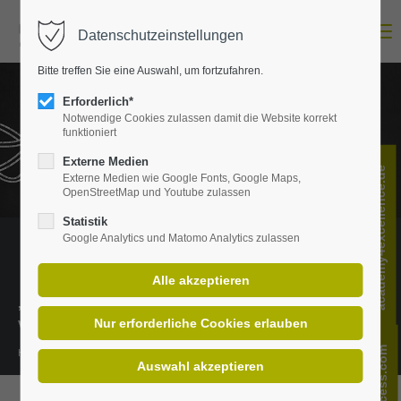
Menu
Datenschutzeinstellungen
Login
Bitte treffen Sie eine Auswahl, um fortzufahren.
E-Mail-Adresse
Erforderlich*
Notwendige Cookies zulassen damit die Website korrekt
funktioniert
Passwort
Externe Medien
academy4excellence.de
Externe Medien wie Google Fonts, Google Maps,
OpenStreetMap und Youtube zulassen
Statistik
Google Analytics und Matomo Analytics zulassen
Anmelden
Register
|
Lost your password?
„Wissen ist das richtige Verständnis
Support
von Informationen.“
Lorem ipsum dolor sit amet:
Henning Mankell