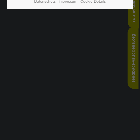
room4success.com
Datenschutz
Impressum
Cookie-Details
24h
/ 365days
feedback4success.org
We offer support for our customers
Mon - Fri 8:00am - 5:00pm
(GMT +1)
Get in touch
Cybersteel Inc.
376-293 City Road, Suite 600
San Francisco, CA 94102
Have any questions?
+44 1234 567 890
Drop us a line
info@yourdomain.com