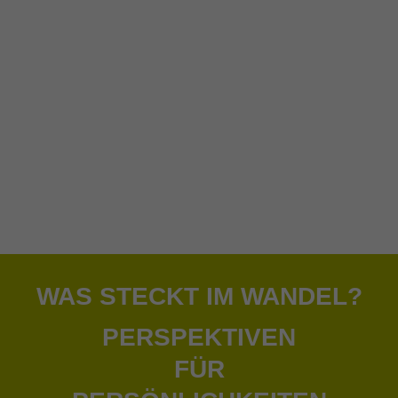
Motivierend entwickeln.
ZUKUNFTSFÄHIGKEIT
Reinventing Organizations.
Empowering People.
Herzlich Willkommen bei
CHANGE 4 SUCCESS
WAS STECKT IM WANDEL?
PERSPEKTIVEN
FÜR