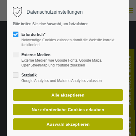
Menu
Datenschutzeinstellungen
Login
Bitte treffen Sie eine Auswahl, um fortzufahren.
E-Mail-Adresse
Erforderlich*
Notwendige Cookies zulassen damit die Website korrekt
funktioniert
Passwort
Externe Medien
academy4excellence.de
Externe Medien wie Google Fonts, Google Maps,
OpenStreetMap und Youtube zulassen
Statistik
Google Analytics und Matomo Analytics zulassen
Anmelden
Register
|
Lost your password?
Support
Lorem ipsum dolor sit amet: