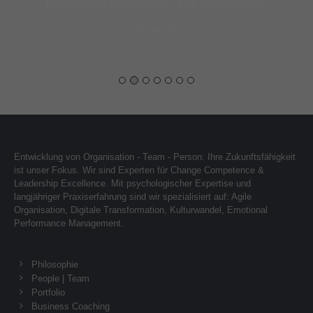
E
Laura von LIDL in Neckarsulm
Entwicklung von Organisation - Team - Person: Ihre Zukunftsfähigkeit
ist unser Fokus. Wir sind Experten für Change Competence &
Leadership Excellence. Mit psychologischer Expertise und
langjähriger Praxiserfahrung sind wir spezialisiert auf: Agile
Organisation, Digitale Transformation, Kulturwandel, Emotional
Performance Management.
Philosophie
People | Team
Portfolio
Business Coaching