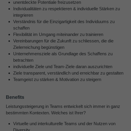
unentdeckte Potentiale freizusetzen
Individualitäten zu respektieren & individuelle Stärken zu
About us
integrieren
Verständnis für die Einzigartigkeit des Individuums zu
Lorem ipsum dolor sit amet, consectetuer
schaffen
adipiscing elit.
Flexibilität im Umgang miteinander zu trainieren
Aenean commodo ligula eget dolor. Aenean massa.
Vereinbarungen für die Zukunft zu schliessen, die die
Cum sociis natoque penatibus et magnis dis parturient
Zielerreichung begünstigen
montes, nascetur ridiculus mus. Donec quam felis,
Unternehmensziele als Grundlage des Schaffens zu
ultricies nec.
betrachten
individuelle Ziele und Team-Ziele daran auszurichten
Ziele transparent, verständlich und erreichbar zu gestalten
Teamgeist zu stärken & Motivation zu steigern
Benefits
Leistungssteigerung in Teams entwickelt sich immer in ganz
bestimmten Kontexten. Welches ist Ihrer?
Virtuelle und interkulturelle Teams und der Nutzen von
Diversity