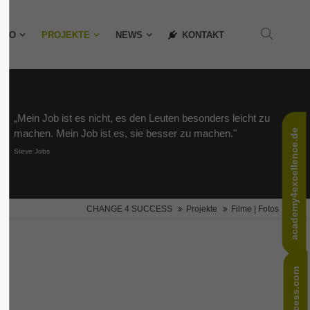
About us
LIO
PROJEKTE
NEWS
KONTAKT
Lorem ipsum dolor sit amet,
consectetuer adipiscing elit.
Aenean commodo ligula eget
„Mein Job ist es nicht, es den Leuten besonders leicht zu
dolor. Aenean massa. Cum sociis
academy4excellence.de
machen. Mein Job ist es, sie besser zu machen."
natoque penatibus et magnis dis
Steve Jobs
parturient montes, nascetur
ridiculus mus. Donec quam felis,
ultricies nec.
CHANGE 4 SUCCESS
Projekte
Filme | Fotos