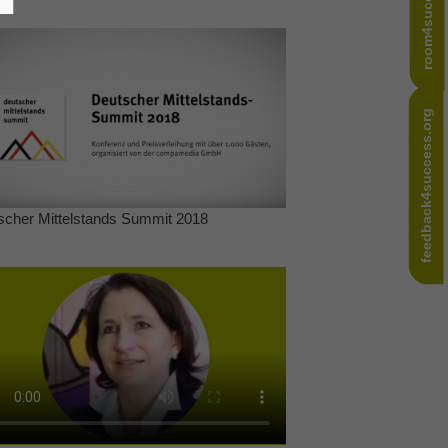
room4success.com
feedback4success.org
scher Mittelstands Summit 2018