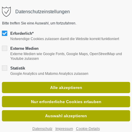
Datenschutzeinstellungen
upport
Get in touch
HOME
PEOPLE
PORTFO
Bitte treffen Sie eine Auswahl, um fortzufahren.
em ipsum dolor sit amet:
Cybersteel Inc.
Erforderlich*
376-293 City Road, Suite 600
Notwendige Cookies zulassen damit die Website korrekt funktioniert
San Francisco, CA 94102
Externe Medien
24h
Externe Medien wie Google Fonts, Google Maps, OpenStreetMap und
Youtube zulassen
Have any questions?
/ 365days
+44 1234 567 890
Statistik
Google Analytics und Matomo Analytics zulassen
Drop us a line
info@yourdomain.com
offer support for our customers
n - Fri 8:00am - 5:00pm
(GMT
)
g Coaching Mediation
Datenschutz
Impressum
Cookie-Details