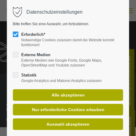
Menu
Datenschutzeinstellungen
Login
Bitte treffen Sie eine Auswahl, um fortzufahren.
E-Mail-Adresse
Erforderlich*
Notwendige Cookies zulassen damit die Website korrekt
funktioniert
Passwort
Externe Medien
academy4excellence.de
Externe Medien wie Google Fonts, Google Maps,
OpenStreetMap und Youtube zulassen
Statistik
Google Analytics und Matomo Analytics zulassen
Anmelden
Register
|
Lost your password?
„Wissen ist das richtige Verständnis
Support
von Informationen.“
Lorem ipsum dolor sit amet:
Henning Mankell