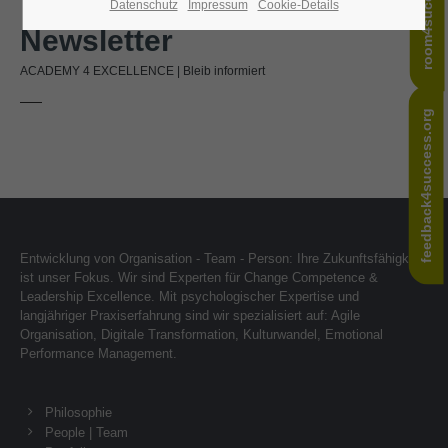
room4success.com
Datenschutz
Impressum
Cookie-Details
24h
Newsletter
/ 365days
ACADEMY 4 EXCELLENCE | Bleib informiert
feedback4success.org
We offer support for our customers
Mon - Fri 8:00am - 5:00pm
(GMT +1)
Get in touch
Cybersteel Inc.
Entwicklung von Organisation - Team - Person: Ihre Zukunftsfähigkeit
376-293 City Road, Suite 600
ist unser Fokus. Wir sind Experten für Change Competence &
San Francisco, CA 94102
Leadership Excellence. Mit psychologischer Expertise und
langjähriger Praxiserfahrung sind wir spezialisiert auf: Agile
Organisation, Digitale Transformation, Kulturwandel, Emotional
Have any questions?
Performance Management.
+44 1234 567 890
Philosophie
Drop us a line
People | Team
info@yourdomain.com