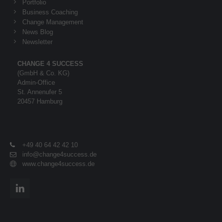
Portfolio
Business Coaching
About us
Change Management
News Blog
Lorem ipsum dolor sit amet, consectetuer
Newsletter
adipiscing elit.
CHANGE 4 SUCCESS
Aenean commodo ligula eget dolor. Aenean massa.
(GmbH & Co. KG)
Cum sociis natoque penatibus et magnis dis parturient
Admin-Office
montes, nascetur ridiculus mus. Donec quam felis,
St. Annenufer 5
ultricies nec.
20457 Hamburg
+49 40 64 42 42 10
info@change4success.de
www.change4success.de