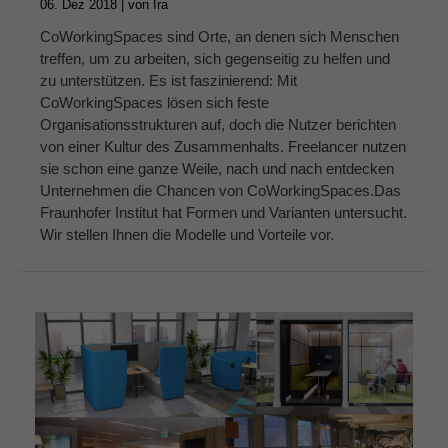
06. Dez 2018 |
von
Ira
About us
CoWorkingSpaces sind Orte, an denen sich Menschen
treffen, um zu arbeiten, sich gegenseitig zu helfen und
Lorem ipsum dolor sit amet, consectetuer
zu unterstützen. Es ist faszinierend: Mit
adipiscing elit.
CoWorkingSpaces lösen sich feste
Organisationsstrukturen auf, doch die Nutzer berichten
Aenean commodo ligula eget dolor. Aenean massa.
von einer Kultur des Zusammenhalts. Freelancer nutzen
Cum sociis natoque penatibus et magnis dis parturient
sie schon eine ganze Weile, nach und nach entdecken
montes, nascetur ridiculus mus. Donec quam felis,
Unternehmen die Chancen von CoWorkingSpaces.Das
ultricies nec.
Fraunhofer Institut hat Formen und Varianten untersucht.
Wir stellen Ihnen die Modelle und Vorteile vor.