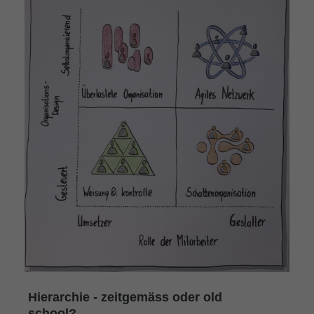
Hierarchie - zeitgemäss oder old
school?